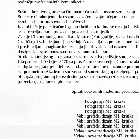
području profesionаlnih komunikаcijа.
Suštinu kreativnog procesa čini napor da student ostane veran svojoj in
Studente ohrabrujemo da ostanu posvećeni svojim idejama i odupru s
rezultata i mori masovne prijemčivosti.
Rad uključuje pojedinačne i grupne kritike u kojima se razvija indivi
se percepcija o radu prevede u govorni i pisani jezik.
Zvanje Diplomiranog umetnika - Mastera (Fotografije, Videa i novih
Grafičkog i veb dizajna...) potvrđuje Akademija po preporuci nastavn
i predstavljanja magistarske teze koja je prihvaćena od nastavnika. T
dostignuća i sposobnost studenata za samostalan rad.
Struktura studijskog programa podrazumeva dvogodišnje studije sa 
Ukupan broj ESPB jeste 120 sa prosečnim opterećenjen časovima akt
studijski program jesu definisani obavezni predmeti a izborne predme
svi predmeti na Akademiji što zavisi od studentskog opredeljenja i p
Studijski program diplomskih studija sadrži obavezu izrade završno
prezentacije i pisane diplomske teze.
Spisak obaveznih i izbornih predmeta:
Fotografija M1, kritika
Fotografija M2, kritika
Fotografija M3, kritika
Veb i grafički dizajn M1, kritika
Veb i grafički dizajn M2, kritika
Veb i grafički dizajn M3, kritika
Video i nove tendencije M1, kritika
Video i nove tendencije M2, kritika